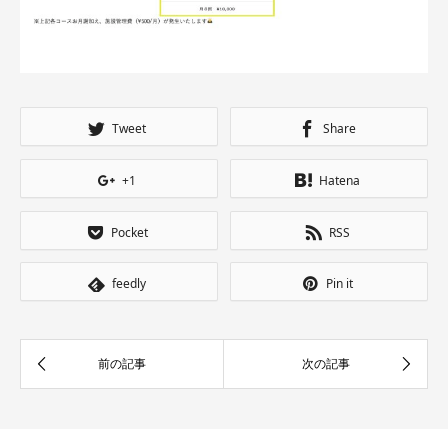
Tweet
Share
+1
Hatena
Pocket
RSS
feedly
Pin it