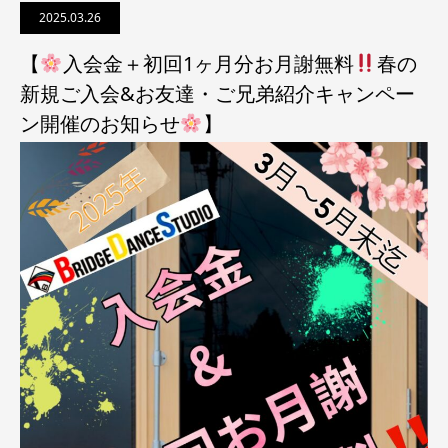
2025.03.26
【
入会金＋初回1ヶ月分お月謝無料
春の
新規ご入会&お友達・ご兄弟紹介キャンペー
ン開催のお知らせ
】